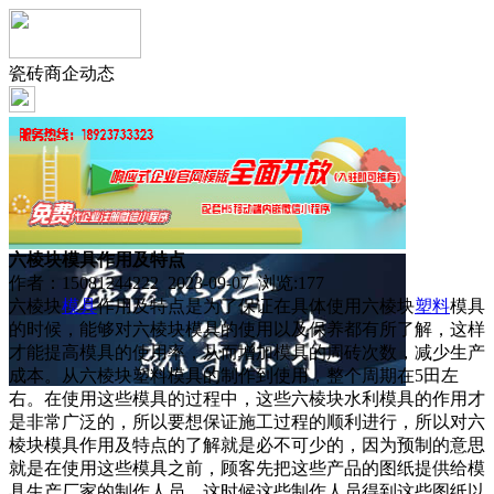
瓷砖商企动态
六棱块模具作用及特点
作者：15081244222 2023-09-07 浏览:
177
六棱块
模具
作用及特点是为了保证在具体使用六棱块
塑料
模具
的时候，能够对六棱块模具的使用以及保养都有所了解，这样
才能提高模具的使用率，从而增加模具的周砖次数，减少生产
成本。从六棱块塑料模具的制作到使用，整个周期在5田左
右。在使用这些模具的过程中，这些六棱块水利模具的作用才
是非常广泛的，所以要想保证施工过程的顺利进行，所以对六
棱块模具作用及特点的了解就是必不可少的，因为预制的意思
就是在使用这些模具之前，顾客先把这些产品的图纸提供给模
具生产厂家的制作人员，这时候这些制作人员得到这些图纸以