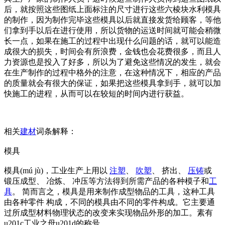
后，就按照这些图纸上面标注的尺寸进行这些六棱块水利模具
的制作，因为制作完毕这些模具以后就直接发货给顾客，等他
们拿到手以后在进行使用，所以货物的运送时间就可能会稍微
长一点，如果在施工的过程中出现什么问题的话，就可以能造
成很大的损失，时间会有所浪费，金钱也会花费很多，而且人
力资源也是投入了好多，所以为了避免这些情况的发生，就会
在生产制作的过程中格外的注意，在这种情况下，相应的产品
的质量就会有很大的保证，如果把这些模具拿到手，就可以加
快施工的进程，从而可以在较短的时间内进行获益。
相关
建材
词条解释：
模具
模具(mú jù)，工业生产上用以
注塑
、
吹塑
、 挤出、
压铸
或
锻压成型、 冶炼、 冲压等方法得到所需产品的各种模子和
工
具
。 简而言之，模具是用来制作成型物品的工具，这种工具
由各种零件 构成，不同的模具由不同的零件构成。它主要通
过所成型材料物理状态的改变来实现物品外形的加工。素有
u201c工业之母u201d的称号。