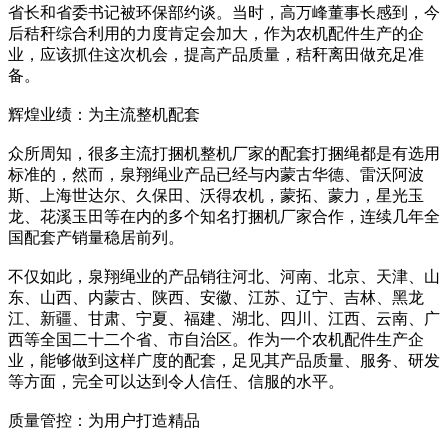
省长和省委书记被环保部约谈。当时，高万峰董事长感到，今
后秸秆综合利用的力度肯定会加大，作为农机配件生产的企
业，应该抓住这次机会，提高产品质量，秸秆离田做充足准
备。
辉煌业绩：为主流整机配套
众所周知，很多主流打捆机整机厂家的配套打捆绳都是有选用
标准的，然而，泉翔绳业产品已经与内蒙古华德、雷沃阿波
斯、上海世达尔、久保田、沃得农机，蒙拓、蒙力，星光玉
龙、花溪玉田等在内的多个知名打捆机厂家合作，连续几年全
国配套产销量稳居前列。
不仅如此，泉翔绳业的产品销往河北、河南、北京、天津、山
东、山西、内蒙古、陕西、安徽、江苏、辽宁、吉林、黑龙
江、新疆、甘肃、宁夏、福建、湖北、四川、江西、云南、广
西等全国二十二个省、市自治区。作为一个农机配件生产企
业，能够做到这样广度的配套，足见其产品质量、服务、研发
等方面，完全可以达到令人信任、信服的水平。
质量管控：为用户打造精品