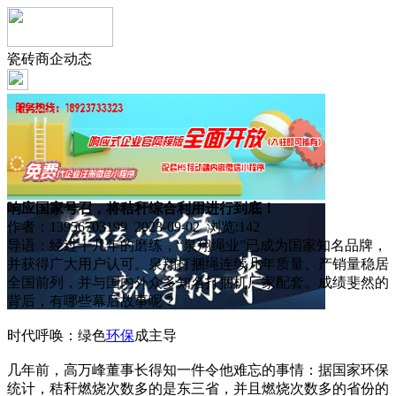
瓷砖商企动态
响应国家号召，将秸秆综合利用进行到底！
作者：13956703199 2023-09-02 浏览:
142
导语：经过十几年的磨练，“泉翔绳业”已成为国家知名品牌，
并获得广大用户认可。泉翔打捆绳连续几年质量、产销量稳居
全国前列，并与国内外众多知名打捆机厂家配套。成绩斐然的
背后，有哪些幕后故事呢？
时代呼唤：绿色
环保
成主导
几年前，高万峰董事长得知一件令他难忘的事情：据国家环保
统计，秸秆燃烧次数多的是东三省，并且燃烧次数多的省份的