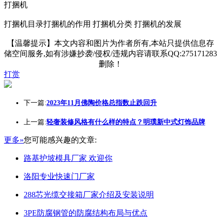
打捆机
打捆机目录打捆机的作用 打捆机分类 打捆机的发展
【温馨提示】本文内容和图片为作者所有,本站只提供信息存
储空间服务,如有涉嫌抄袭/侵权/违规内容请联系QQ:275171283
删除！
打赏
下一篇:
2023年11月佛陶价格总指数止跌回升
上一篇:
轻奢装修风格有什么样的特点？明璞新中式灯饰品牌
更多»
您可能感兴趣的文章:
路基护坡模具厂家 欢迎你
洛阳专业快速门厂家
288芯光缆交接箱厂家介绍及安装说明
3PE防腐钢管的防腐结构布局与优点