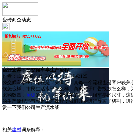
瓷砖商企动态
宿迁宏昇：公交候车亭生产流程
作者：13809096111 2023-08-19 浏览:
125
公交候车亭生产流程是至关重要，其每一个流程也是客户较关
候怎么样，市民生活水平怎么样，商家对于广告投放怎么样，
采购数量，
顶棚
的尺寸，广告灯箱的尺寸，候车亭的尺寸，这里推荐几
的生产流程环节就是工艺流程：我们开始进行等离子切割，进
赏一下我们公司生产流水线
相关
建材
词条解释：