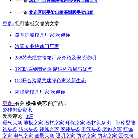
下一篇:
2023年11月佛陶价格总指数止跌回升
上一篇:
龙岗区脚手架出租深圳脚手架出租
更多»
您可能感兴趣的文章:
路基护坡模具厂家 欢迎你
洛阳专业快速门厂家
288芯光缆交接箱厂家介绍及安装说明
3PE防腐钢管的防腐结构布局与优点
OC开合跨界共建绿色家装新生态
防撞墙模具厂家 欢迎你
更多»
有关
楼梯 铁艺
的产品：
瓷砖陶瓷资讯
发表评论 |
0评
暖气头条
地板之家
石材之家
环保之家
石材头条
灯
评论登陆
饰头条
防水头条
装修之家
家装头条
电气头条
老姚之家
灯饰
之家
电气之家
全景头条
照明之家
防水之家
防盗之家
区快洞