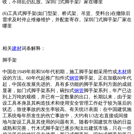
收，不得乱仍乱放。深圳门式脚手架厂家在哪里
(6)工具式脚手架(如门型架、桥式架、吊篮、受料台)在撤除后
需求及时停止维修维护，并配套寄存。深圳门式脚手架厂家在
哪里
相关
建材
词条解释：
脚手架
中国在1949年前和50年代初期，施工脚手架都采用竹或
木材
搭
设的方法。60年代起推广扣件式
钢管
脚手架。正在加载80年代
起，中国在发展先进的、具有多功能的脚手架系列方面的成就
显著，如门式脚手架系列，碗扣式
钢管
脚手架系列，年产已达
到上万吨的规模，并已有一定数量的出口。长期以来，由于架
设工具本身及其构造技术和使用安全管理工作处于较为落后的
状态，致使事故的发生率较高。有关统计表面：在中国建筑施
工系统每年所发生的伤亡事故中，大约有1/3左右直接或间接
地与架设工具及其使用的问题有关。随着中国建筑市场的日益
成熟和完善，竹木式脚手架已逐步淘汰出建筑市场，只在一些