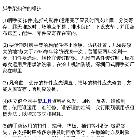
脚手架扣件的维护：
(1)脚手架扣件(包括构配件)运用完了应及时回支出库、分类寄
存。露天堆放时，场地应平整，排水良好，下设支垫，并用苫
布遮盖，配件、零件应寄存在室内。
(2) 要活期对脚手架的构配件停止除锈、防锈处置，凡湿度较
大的地域(大于75%)每年涂防锈漆一次，普通应两年涂刷一
次。扣件要涂油。螺栓宜镀锌防锈。凡没有条件镀锌时，应在
每次运用后用煤油洗濯，在涂上机油防锈。深圳门式脚手架厂
家在哪里
(3) 凡弯曲、变形的杆件应先调直，损坏的构件应先修复，方
能入库寄存，否则应改换。
(4)树立健全脚手架
工具
资料的领发、回收、反省、维修制
度，依照谁运用、谁维修、谁管理的准绳，实行限额领用或租
赁办法，以增加丧失和损耗。
(5)脚手架运用的扣件、螺母、垫板、插销等小配件极易丧
失，在支搭时应将多余件及时回收寄存，在撤除时亦及时验