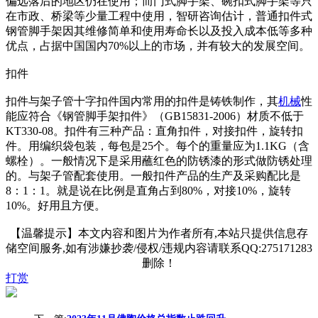
偏远落后的地区仍在使用；而门式脚手架、碗扣式脚手架等只
在市政、桥梁等少量工程中使用，智研咨询估计，普通扣件式
钢管脚手架因其维修简单和使用寿命长以及投入成本低等多种
优点，占据中国国内70%以上的市场，并有较大的发展空间。
扣件
扣件与架子管十字扣件国内常用的扣件是铸铁制作，其
机械
性
能应符合《钢管脚手架扣件》（GB15831-2006）材质不低于
KT330-08。扣件有三种产品：直角扣件，对接扣件，旋转扣
件。用编织袋包装，每包是25个。每个的重量应为1.1KG（含
螺栓）。一般情况下是采用蘸红色的防锈漆的形式做防锈处理
的。与架子管配套使用。一般扣件产品的生产及采购配比是
8：1：1。就是说在比例是直角占到80%，对接10%，旋转
10%。好用且方便。
【温馨提示】本文内容和图片为作者所有,本站只提供信息存
储空间服务,如有涉嫌抄袭/侵权/违规内容请联系QQ:275171283
删除！
打赏