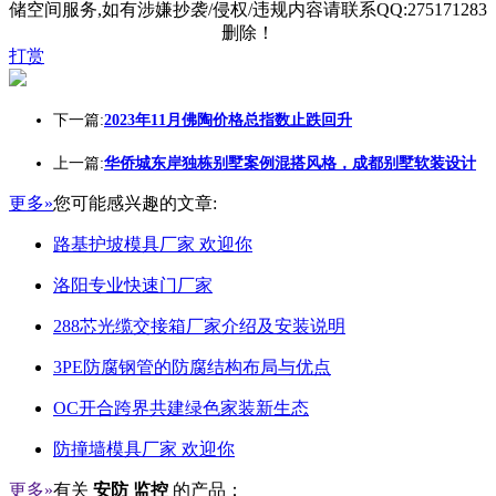
储空间服务,如有涉嫌抄袭/侵权/违规内容请联系QQ:275171283
删除！
打赏
下一篇:
2023年11月佛陶价格总指数止跌回升
上一篇:
华侨城东岸独栋别墅案例混搭风格，成都别墅软装设计
更多»
您可能感兴趣的文章:
路基护坡模具厂家 欢迎你
洛阳专业快速门厂家
288芯光缆交接箱厂家介绍及安装说明
3PE防腐钢管的防腐结构布局与优点
OC开合跨界共建绿色家装新生态
防撞墙模具厂家 欢迎你
更多»
有关
安防 监控
的产品：