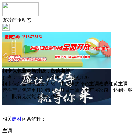
瓷砖商企动态
柯卡保包装全新升级，敬请期待
作者：13617609562 2023-08-07 浏览:
126
柯卡保产品包装全新升级。由原来的绿色主调改成红黄主调，
使得产品包装更具冲击力。耳目一新，更有层次感，达到让客
户一眼看见就能记住的效果。
相关
建材
词条解释：
主调