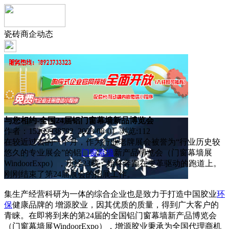
瓷砖商企动态
与您相约-全国24届铝门窗幕墙新品博览会
作者：15269938792 2023-08-01 浏览:
112
在较近过去的一个月，作为行业老牌展会被誉为“行业历史较
悠久的专业展会”的铝
门窗
幕墙
新产品博览会（门窗幕墙展
WindoorExpo），历经23载，始终奔跑在变革驱动的跑道上。
刚刚结束了第24届展会的招展工作。
集生产经营科研为一体的综合企业也是致力于打造中国胶业
环
保
健康品牌的 增源胶业，因其优质的质量，得到广大客户的
青睐。在即将到来的第24届的全国铝门窗幕墙新产品博览会
（门窗幕墙展WindoorExpo），增源胶业秉承为全国代理商机