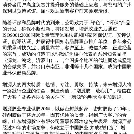
消费者用户高度负责并提升服务的基础上应邀，与您相约广州
保利世贸博览馆。届时欢迎新老客户前来参观洽谈。
随着环保和品牌时代的到来，公司致力于“绿色”、“环保”产品
的开发，确保不断创新，持续发展，增源胶业先后通过
ISO9001:2008国际质量管理体系认证和国家环保认证、安评认
证、能评认证、并获得中国知名品牌重点推广单位，多年来公
司秉承科技兴业，质量靠前，客户至上、诚信为本，正道经营
的宗旨，成功的打造了以“增源”为核心代表的系列知名品牌
（源龙、鸿龙、沂蒙山），与全国多个地区的代理商达成坚定
的合做关系，并出口东南亚，非洲等十几个国家。成为中国胶
业环保健康品牌。
增源人的四大特质：热情、专注、勇敢、持续，未来增源人将
一路践行企业的使命，创造价值，“增源胶，放心用”，相信在
广大客户及各界朋友的关注下，“增源”的明天会更加辉煌。
增源胶业专业做胶20年，以做密封胶起家，密封胶做了20年，
硅酮胶做了将近10年。因其优质的质量，得到广大客户的青
睐。山东增源胶业有限公司董事长高培忠先生表示，增源产品
经过20年的市场竞争，仍屹立于中国胶业 并成功打造了“增
源”“沂蒙山”“源龙”“鸿龙”等一系列的中国知名品牌，离不开