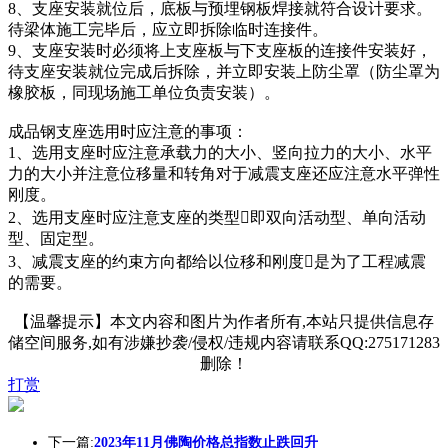
8、支座安装就位后，底板与预埋钢板焊接就符合设计要求。
待梁体施工完毕后，应立即拆除临时连接件。
9、支座安装时必须将上支座板与下支座板的连接件安装好，
待支座安装就位完成后拆除，并立即安装上防尘罩（防尘罩为
橡胶板，同现场施工单位负责安装）。
成品钢支座选用时应注意的事项：
1、选用支座时应注意承载力的大小、竖向拉力的大小、水平
力的大小并注意位移量和转角对于减震支座还应注意水平弹性
刚度。
2、选用支座时应注意支座的类型即双向活动型、单向活动
型、固定型。
3、减震支座的约束方向都给以位移和刚度是为了工程减震
的需要。
【温馨提示】本文内容和图片为作者所有,本站只提供信息存
储空间服务,如有涉嫌抄袭/侵权/违规内容请联系QQ:275171283
删除！
打赏
下一篇:
2023年11月佛陶价格总指数止跌回升