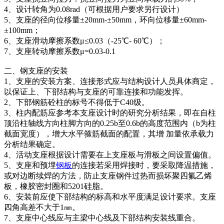
4、设计转角为0.08rad（可根据用户要求另行设计）
5、支座的径向位移量±20mm-±50mm，环向位移量±60mm-
±100mm；
6、支座滑动摩擦系数μ≤0.03（-25℃- 60℃）；
7、支座转动摩擦系数μ=0.03-0.1
二、钢支座的安装
1、支座的安装方案、连接形式应与结构设计人员具体商定，
以保证上、下部结构与支座的可靠连接和功能发挥。
2、下部钢筋砼柱的标号不得低于C40级。
3、柱内配筋应参考本支座设计时的研究分析结果，即在自柱
顶沿柱轴线方向柱脚方向的0.25b至0.6b的高度范围内（b为柱
截面宽度），增大水平箍筋截面的配置，其增 加量依承载力
分析结果确定。
4、活动支座根据设计需要在上支座板与滑板之间设置偏值。
5、支座和预埋
钢板
的连接若采用焊接时，要采取降温措施，
或对边断续焊的方法，防止支座钢件过热而损坏聚四氟乙烯
板，橡胶密封圈和5201硅脂。
6、安装前应使下部结构的标高和水平度满足设计要求。支座
四角高差不大于1㎜。
7、支座中心线应与主梁中心线及下部结构安装线重合。