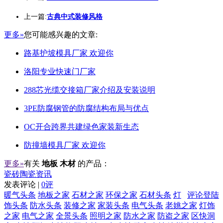
上一篇:
古典中式装修风格
更多»
您可能感兴趣的文章:
路基护坡模具厂家 欢迎你
洛阳专业快速门厂家
288芯光缆交接箱厂家介绍及安装说明
3PE防腐钢管的防腐结构布局与优点
OC开合跨界共建绿色家装新生态
防撞墙模具厂家 欢迎你
更多»
有关
地板 木材
的产品：
瓷砖陶瓷资讯
发表评论 |
0评
暖气头条
地板之家
石材之家
环保之家
石材头条
灯
评论登陆
饰头条
防水头条
装修之家
家装头条
电气头条
老姚之家
灯饰
之家
电气之家
全景头条
照明之家
防水之家
防盗之家
区快洞