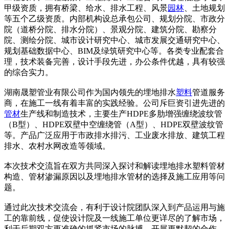
甲级资质，拥有桥梁、给水、排水工程、风景
园林
、土地规划
等五个乙级资质。内部机构设总承包公司、规划分院、市政分
院（道桥分院、排水分院）、景观分院、建筑分院、勘察分
院、测绘分院、城市设计研究中心、城市发展交通研究中心、
规划基础数据中心、BIM及绿筑研究中心等。各类专业配套合
理，技术装备完善，设计手段先进，办公条件优越，具有较强
的综合实力。
湖南晟塑管业有限公司作为国内领先的埋地排水
塑料
管道服务
商，在施工一线有着丰富的实践经验。公司斥巨资引进先进的
管材
生产线和制造技术，主要生产HDPE多肋增强缠绕波纹管
（B型）、HDPE双壁中空缠绕管（A型）、HDPE双壁波纹管
等。产品广泛应用于市政排水排污、工业废水排放、建筑工程
排水、农村水网改造等领域。
本次技术交流旨在双方共同深入探讨和解读埋地排水塑料管材
构造、管材渗漏原因以及埋地排水管材的选择及施工应用等问
题。
通过此次技术交流会，有利于设计院团队深入到产品运用与施
工的靠前线，促使设计院及一线施工单位更详尽的了解市场，
利于后期双方更准确的抓紧市场的脉搏，开展更默契的合作。