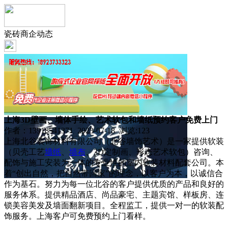
瓷砖商企动态
上海3D壁画、墙体手绘、艺术软包和墙纸预约客户免费上门
作者：13918541371 2023-07-18 浏览:
123
上海北谷装饰材料有限公司（北谷墙饰艺术）是一家提供软装
（贝壳工艺
墙纸
、
墙布
、3D定制画、形态艺术软包）咨询、
配饰与施工安装为一体的专业性的室内软装材料配套公司。本
着“创出自然，把自然带回家”的理念，以客户为本，以诚信合
作为基石。努力为每一位北谷的客户提供优质的产品和良好的
服务体系。提供精品酒店、尚品豪宅、主题宾馆、样板房、连
锁美容美发及墙面翻新项目。全程监工，提供一对一的软装配
饰服务。上海客户可免费预约上门看样。