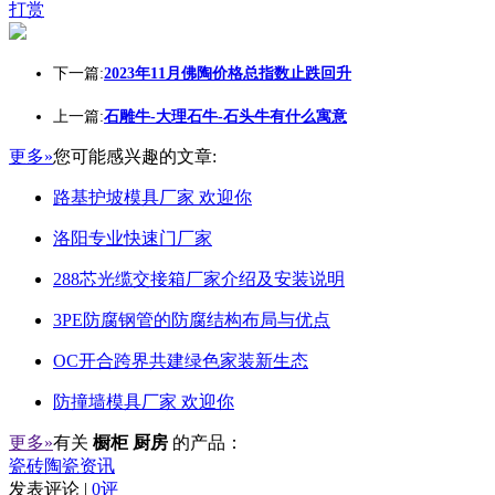
打赏
下一篇:
2023年11月佛陶价格总指数止跌回升
上一篇:
石雕牛-大理石牛-石头牛有什么寓意
更多»
您可能感兴趣的文章:
路基护坡模具厂家 欢迎你
洛阳专业快速门厂家
288芯光缆交接箱厂家介绍及安装说明
3PE防腐钢管的防腐结构布局与优点
OC开合跨界共建绿色家装新生态
防撞墙模具厂家 欢迎你
更多»
有关
橱柜 厨房
的产品：
瓷砖陶瓷资讯
发表评论 |
0评