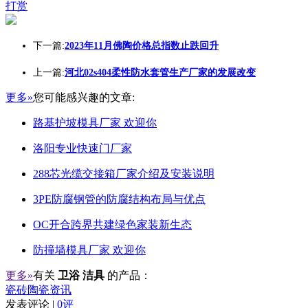
打赏
下一篇:
2023年11月佛陶价格总指数止跌回升
上一篇:
河北02s404柔性防水套管生产厂家的发展改变
更多»
您可能感兴趣的文章:
路基护坡模具厂家 欢迎你
洛阳专业快速门厂家
288芯光缆交接箱厂家介绍及安装说明
3PE防腐钢管的防腐结构布局与优点
OC开合跨界共建绿色家装新生态
防撞墙模具厂家 欢迎你
更多»
有关
卫浴 洁具
的产品：
瓷砖陶瓷资讯
发表评论 |
0评