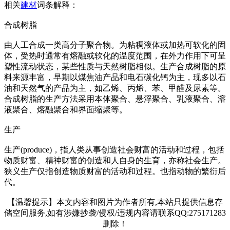
相关
建材
词条解释：
合成树脂
由人工合成一类高分子聚合物。为粘稠液体或加热可软化的固
体，受热时通常有熔融或软化的温度范围，在外力作用下可呈
塑性流动状态，某些性质与天然树脂相似。生产合成树脂的原
料来源丰富，早期以煤焦油产品和电石碳化钙为主，现多以石
油和天然气的产品为主，如乙烯、丙烯、苯、甲醛及尿素等。
合成树脂的生产方法采用本体聚合、悬浮聚合、乳液聚合、溶
液聚合、熔融聚合和界面缩聚等。
生产
生产(produce)，指人类从事创造社会财富的活动和过程，包括
物质财富、精神财富的创造和人自身的生育，亦称社会生产。
狭义生产仅指创造物质财富的活动和过程。也指动物的繁衍后
代。
【温馨提示】本文内容和图片为作者所有,本站只提供信息存
储空间服务,如有涉嫌抄袭/侵权/违规内容请联系QQ:275171283
删除！