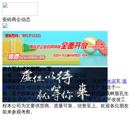
瓷砖商企动态
仿古瓦合成树脂瓦pvc瓦
作者：18553346694 2023-07-15 浏览:
142
淄博振能复合材料有限公司·始建于1998年。从生产
水泥
瓦·
玻
璃
钢瓦起步·经过数十年的发展·如今及科研·生产·制造于一
体。客户群体遍布全国。是山东省内良心选材的合成树脂瓦生
产企业·所有产品全是新原料生产。济南，青岛政府平改坡工
程本公司为主要供货商。质量可靠，信誉至上。欢迎各位朋友
前来参观考察。