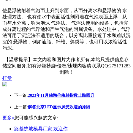
使悬浮物附着气泡而上升到水面，从而分离水和悬浮物的 水
处理方法。 也有使水中表面活性剂附着在气泡表面上浮，从
而与水分离，称为泡沫 气浮法。 气浮法使用的设备，包括完
成分离过程的气浮池和产生气泡的附属设备。水处理中，气浮
法可用于沉淀法不适用的场合，以分离比重接近于水和难以沉
淀的 悬浮物，例如油脂、纤维、藻类等，也可用以浓缩活性
污泥。
【温馨提示】本文内容和图片为作者所有,本站只提供信息存
储空间服务,如有涉嫌抄袭/侵权/违规内容请联系QQ:275171283
删除！
打赏
下一篇:
2023年11月佛陶价格总指数止跌回升
上一篇:
解答北京LED显示屏受欢迎的原因
更多»
您可能感兴趣的文章:
路基护坡模具厂家 欢迎你