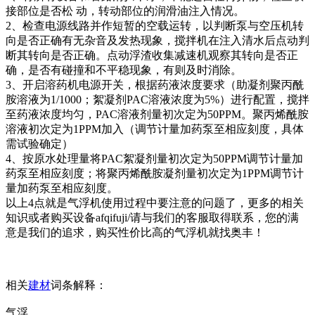
接部位是否松 动，转动部位的润滑油注入情况。
2、检查电源线路并作短暂的空载运转，以判断泵与空压机转
向是否正确有无杂音及发热现象，搅拌机在注入清水后点动判
断其转向是否正确。点动浮渣收集减速机观察其转向是否正
确，是否有碰撞和不平稳现象，有则及时消除。
3、开启溶药机电源开关，根据药液浓度要求（助凝剂聚丙酰
胺溶液为1/1000；絮凝剂PAC溶液浓度为5%）进行配置，搅拌
至药液浓度均匀，PAC溶液剂量初次定为50PPM。聚丙烯酰胺
溶液初次定为1PPM加入（调节计量加药泵至相应刻度，具体
需试验确定）
4、按原水处理量将PAC絮凝剂量初次定为50PPM调节计量加
药泵至相应刻度；将聚丙烯酰胺凝剂量初次定为1PPM调节计
量加药泵至相应刻度。
以上4点就是气浮机使用过程中要注意的问题了，更多的相关
知识或者购买设备afqifuji/请与我们的客服取得联系，您的满
意是我们的追求，购买性价比高的气浮机就找奥丰！
相关
建材
词条解释：
气浮