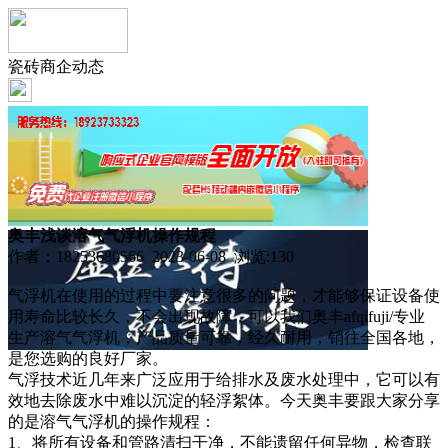
瓷砖商企动态
奥丰浅谈溶气气浮机操作规程
作者：18253680566 2023-06-08 浏览:
130
气浮机在使用的过程中要注意很多的问题，才能够保证设备使
用寿命比较长久，不会出现故障，可以我们奥丰afqifuji/专业
生产溶气气浮机，产品质量可靠，经久耐用，销往全国各地，
是您选购的良好厂家。
气浮技术近几年来广泛应用于给排水及废水处理中，它可以有
效地去除废水中难以沉淀的轻浮絮体。今天奥丰要跟大家分享
的是溶气气浮机的操作规程：
1、将所有设备和管路清扫干净，不能遗留任何异物，检查联