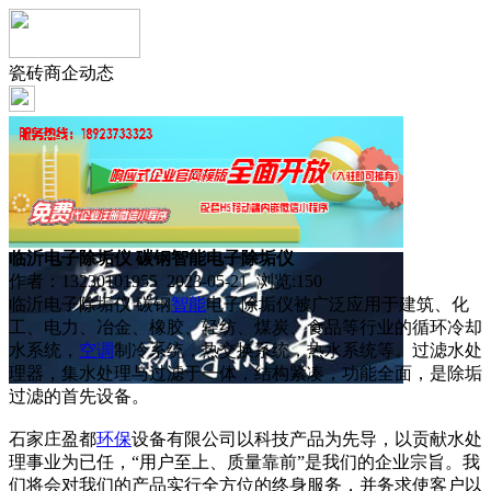
瓷砖商企动态
临沂电子除垢仪 碳钢智能电子除垢仪
作者：13230101955 2023-05-21 浏览:
150
临沂电子除垢仪 碳钢
智能
电子除垢仪被广泛应用于建筑、化
工、电力、冶金、橡胶、轻纺、煤炭、食品等行业的循环冷却
水系统，
空调
制冷系统，热交换系统，热水系统等。过滤水处
理器，集水处理与过滤于一体，结构紧凑，功能全面，是除垢
过滤的首先设备。
石家庄盈都
环保
设备有限公司以科技产品为先导，以贡献水处
理事业为已任，“用户至上、质量靠前”是我们的企业宗旨。我
们将会对我们的产品实行全方位的终身服务，并务求使客户以