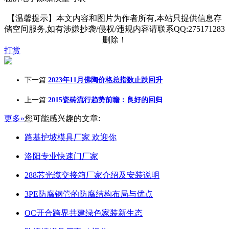
【温馨提示】本文内容和图片为作者所有,本站只提供信息存
储空间服务,如有涉嫌抄袭/侵权/违规内容请联系QQ:275171283
删除！
打赏
下一篇:
2023年11月佛陶价格总指数止跌回升
上一篇:
2015瓷砖流行趋势前瞻：良好的回归
更多»
您可能感兴趣的文章:
路基护坡模具厂家 欢迎你
洛阳专业快速门厂家
288芯光缆交接箱厂家介绍及安装说明
3PE防腐钢管的防腐结构布局与优点
OC开合跨界共建绿色家装新生态