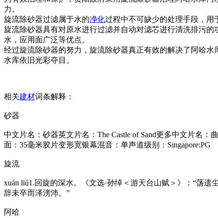
力。
旋流除砂器过滤属于水的
净化
过程中不可缺少的处理手段，用
旋流除砂器具有对原水进行过滤并自动对滤芯进行清洗排污的
水，应用面广泛等优点。
经过旋流除砂器的努力，旋流除砂器真正有效的解决了阿哈水
水库依旧光彩夺目。
相关
建材
词条解释：
砂器
中文片名：砂器英文片名：The Castle of Sand更多中文片名
面：35毫米胶片变形宽银幕混音：单声道级别：Singapore:PG
旋流
xuán liú1.回旋的深水。《文选·孙绰＜游天台山赋＞》：“
辞未卒而泽滂沛。”
阿哈