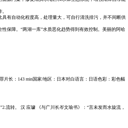
作。
比具有自动化程度高，处理量大，可自行清洗排污，并不间断供
性保障。“两湖一库”水质恶化趋势得到有效控制。美丽的阿哈
疑 / 犯罪片长：143 min国家/地区：日本对白语言：日语色彩：彩色幅
。”2.流转。 汉 应璩 《与广川长岑文瑜书》：“言未发而水旋流，