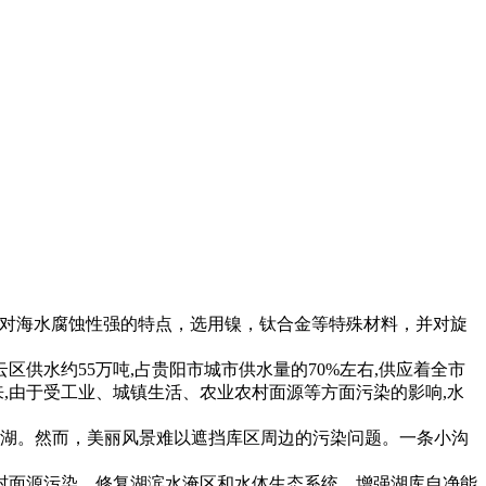
针对海水腐蚀性强的特点，选用镍，钛合金等特殊材料，并对旋
供水约55万吨,占贵阳市城市供水量的70%左右,供应着全市
以来,由于受工业、城镇生活、农业农村面源等方面污染的影响,水
岛湖。然而，美丽风景难以遮挡库区周边的污染问题。一条小沟
村面源污染，修复湖滨水淹区和水体生态系统，增强湖库自净能