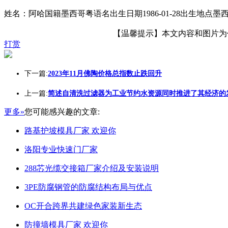
姓名：阿哈国籍墨西哥粤语名出生日期1986-01-28出生地点墨西
【温馨提示】本文内容和图片为作者
打赏
下一篇:
2023年11月佛陶价格总指数止跌回升
上一篇:
简述自清洗过滤器为工业节约水资源同时推进了其经济的
更多»
您可能感兴趣的文章:
路基护坡模具厂家 欢迎你
洛阳专业快速门厂家
288芯光缆交接箱厂家介绍及安装说明
3PE防腐钢管的防腐结构布局与优点
OC开合跨界共建绿色家装新生态
防撞墙模具厂家 欢迎你