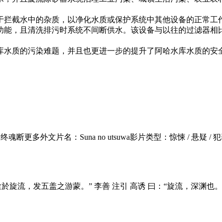
于拦截水中的杂质，以净化水质或保护系统中其他设备的正常工
功能，且清洗排污时系统不间断供水。该设备与以往的过滤器相
库水质的污染难题，并且也更进一步的提升了阿哈水库水质的安全
：曲终魂断更多外文片名：Suna no utsuwa影片类型：惊悚 / 悬
荡遗尘於旋流，发五盖之游蒙。” 李善 注引 高诱 曰：“旋流，深渊也