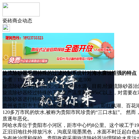
瓷砖商企动态
旋流除砂器采用特殊的过滤控制系统针对海水腐蚀性强的特点
作者：15313913783 2023-05-17 浏览:
100
旋流除砂器安抚贵阳受污染的饮用水源，目前,经旋流除砂器
旋流除砂器经过特殊的工艺生产温度高达95oC以上，对需要
流除砂器进行特殊的加工处理。
贵州省贵阳市主要饮用水源来自“两湖一库”，即红枫湖、百花湖
120多万市民的饮水,被称为贵阳市民珍贵的“三口水缸”。 然
质逐年恶化。
阿哈水库位于贵阳市小河区，距市中心约8公里。这个竣工于1
正汩汩地往外排放污水，沟底呈现墨黑色，水面不时泛起白色
为有效治理和保护，贵阳政府采用旋流除砂器治理阿哈水库污