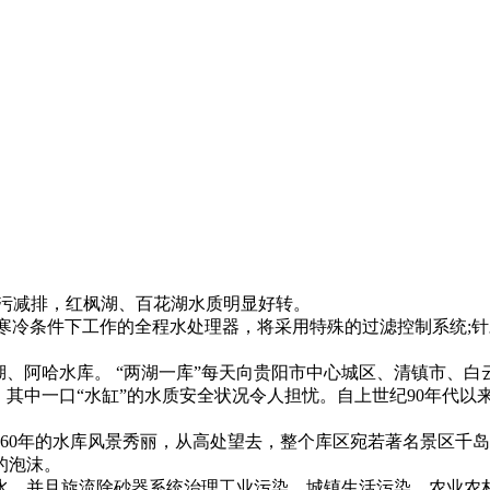
治污减排，红枫湖、百花湖水质明显好转。
在寒冷条件下工作的全程水处理器，将采用特殊的过滤控制系统;
、阿哈水库。 “两湖一库”每天向贵阳市中心城区、清镇市、白云区
而，其中一口“水缸”的水质安全状况令人担忧。自上世纪90年代
960年的水库风景秀丽，从高处望去，整个库区宛若著名景区千
的泡沫。
水，并且旋流除砂器系统治理工业污染、城镇生活污染、农业农