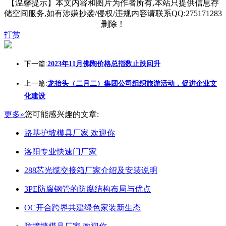
【温馨提示】本文内容和图片为作者所有,本站只提供信息存
储空间服务,如有涉嫌抄袭/侵权/违规内容请联系QQ:275171283
删除！
打赏
下一篇:
2023年11月佛陶价格总指数止跌回升
上一篇:
龙抬头（二月二）集团公司组织旅游活动，促进企业文
化建设
更多»
您可能感兴趣的文章:
路基护坡模具厂家 欢迎你
洛阳专业快速门厂家
288芯光缆交接箱厂家介绍及安装说明
3PE防腐钢管的防腐结构布局与优点
OC开合跨界共建绿色家装新生态