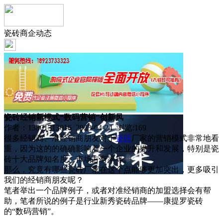
瓷砖商企动态
瓷砖经销新模式“数码营销”创新风
作者：13801313016 2023-04-24 浏览:
169
很多经销商、准经销商朋友对于
瓷砖
厂家的营销模式非常地看
重，因为这的的确确影响着一个企业的提升和发展，特别是瓷
砖十大品牌知名度、市场占有率等。
那么，究竟有哪些瓷砖厂家在这个点能够更加突出，更多吸引
我们的经销商朋友呢？
笔者举出一个品牌例子，或者对准经销商的加盟选择会有帮
助，笔者所说的例子是行业新秀瓷砖品牌——康提罗瓷砖
的“数码营销”。