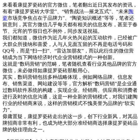
来看看康提罗瓷砖的官方微信，笔者翻出近日其发布的资讯，
有着“康提罗瓷砖大学堂”、“销售战法—摧龙五式”、“未来
陶
瓷
市场竞争焦点在于品牌力”、“陶瓷知识概述”等等，笔者还
留意到，其官方微信几乎每天都有相关的信息发布，甚至于春
节、元宵的节假日也不例外，同步发送祝福。
我们都知道，微信作为近几年火热兴起的互动软件，已经被广
大群众所接纳和喜爱，人与人见面互留的不再是电话号码和
QQ号，而是“扫一扫”、“雷达加朋友”，而以此衍生的微信营
销成为当下网络经济时代企业营销模式的一种创新。
这就是“数码营销”的范畴，笔者随机查看行业其他品牌的官方
微信，未必做得如康提罗瓷砖那般用心。
其实，数码营销包括多种战略体现，例如网络品牌、信息发
布、销售渠道、网站建设等等，官方解析“数码营销”是企业通
过数码软件系统的构建，实现企业、经销商、供应商和消费者
进行及时的信息沟通，这是一种全新的营销模式，对我们建陶
行业的经销商来说，这样的营销模式不愧美誉为品牌的“软实
力”。
毋庸置疑，康提罗瓷砖走出的这一步，创下行业新风，对其品
牌招商非常有利，也成为绝大部分准经销商选择康提罗瓷砖品
牌的较佳理由之一。