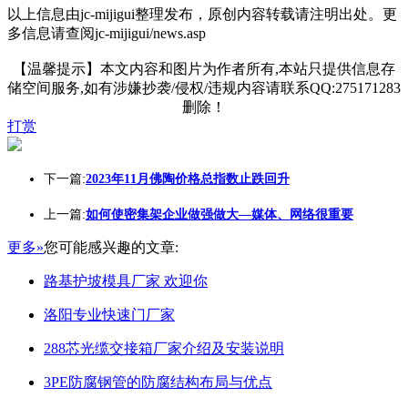
以上信息由jc-mijigui整理发布，原创内容转载请注明出处。更
多信息请查阅jc-mijigui/news.asp
【温馨提示】本文内容和图片为作者所有,本站只提供信息存
储空间服务,如有涉嫌抄袭/侵权/违规内容请联系QQ:275171283
删除！
打赏
下一篇:
2023年11月佛陶价格总指数止跌回升
上一篇:
如何使密集架企业做强做大—媒体、网络很重要
更多»
您可能感兴趣的文章:
路基护坡模具厂家 欢迎你
洛阳专业快速门厂家
288芯光缆交接箱厂家介绍及安装说明
3PE防腐钢管的防腐结构布局与优点