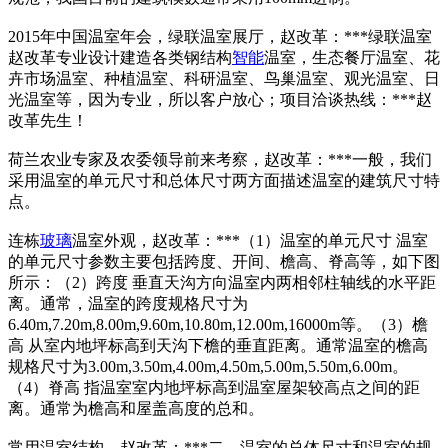
2015年中国温室年会，绿联温室展厅，赵改革：***绿联温室
赵改革专业设计建造各类钢结构
智能
温室，生态餐厅温室、花
卉市场温室、种植温室、科研温室、鸟巢温室、观光温室、日
光温室等，因为专业，所以客户放心；项目洽谈热线：***赵
改革先生！
荷兰农业专家及农委领导前来考察，赵改革：***一般，我们
采用温室的单元尺寸和总体尺寸两方面描述温室的建筑尺寸特
点。
连栋
玻璃
温室外观，赵改革：***（1）温室的单元尺寸 温室
的单元尺寸参数主要包括跨度、开间、檐高、脊高等，如下图
所示：（2）跨度 垂直天沟方向温室内两相邻柱轴线的水平距
离。通常，温室的跨度规格尺寸为
6.40m,7.20m,8.00m,9.60m,10.80m,12.00m,16000m等。（3）檐
高 从室内地坪标高到天沟下檐的垂直距离。通常温室的檐高
规格尺寸为3.00m,3.50m,4.00m,4.50m,5.00m,5.50m,6.00m。
（4）脊高 指温室室内地坪标高到温室屋架较高点之间的距
离。通常为檐高和屋盖高度的总和。
常用温室结构，赵改革：***二、温室的总体尺寸和温室的规