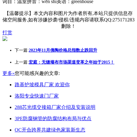
词目：温室拼音：wēn shì英语：greenhouse
【温馨提示】本文内容和图片为作者所有,本站只提供信息存
储空间服务,如有涉嫌抄袭/侵权/违规内容请联系QQ:275171283
删除！
打赏
下一篇:
2023年11月佛陶价格总指数止跌回升
上一篇:
宏庭：无缝墙布市场渠道变革之年始于2015！
更多»
您可能感兴趣的文章:
路基护坡模具厂家 欢迎你
洛阳专业快速门厂家
288芯光缆交接箱厂家介绍及安装说明
3PE防腐钢管的防腐结构布局与优点
OC开合跨界共建绿色家装新生态