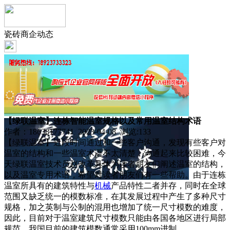
瓷砖商企动态
【绿联温室】连栋智能温室规格以及常用温室结构术语
作者：18638177741 2023-04-08 浏览:
133
【绿联温室】近段时间通过和一些客户沟通，发现有些客户对
温室的结构和一些温室术语不太清楚，沟通起来比较困难，今
天绿联温室技术员赵改革具体为读者朋友们阐述温室的结构，
以及温室专用术语，希望对读者朋友们有一些帮助。由于连栋
温室所具有的建筑特性与
机械
产品特性二者并存，同时在全球
范围又缺乏统一的模数标准，在其发展过程中产生了多种尺寸
规格，加之英制与公制的混用也增加了统一尺寸模数的难度，
因此，目前对于温室建筑尺寸模数只能由各国各地区进行局部
规范，我国目前的建筑模数通常采用100mm进制。