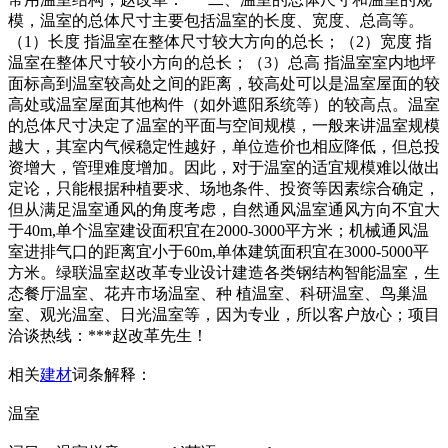
模，温室的总体尺寸主要包括温室的长度、宽度、总高等。
（1）长度 指温室在整体尺寸较大方向的总长；（2）宽度 指
温室在整体尺寸较小方向的总长；（3）总高 指温室室内地坪
面标高到温室较高处之间的距离，较高处可以是温室屋面的较
高处或温室屋面其他构件（如外遮阳系统等）的较高点。温室
的总体尺寸决定了温室的平面与空间规模，一般来讲温室规模
越大，其室内气候稳定性越好，单位造价也相应降低，但总投
资增大，管理难度增加。因此，对于温室的适宜规模难以做出
定论，只能根据种植要求、场地条件、投资等因素综合确定，
但从满足温室通风的角度考虑，自然通风温室通风方向不宜大
于40m,单个温室建设面积宜在2000-3000平方米；机械通风温
室进排气口的距离宜小于60m,单体建筑面积宜在3000-5000平
方米。绿联温室赵改革专业设计建造各类钢结构智能温室，生
态餐厅温室、花卉市场温室、种 植温室、科研温室、鸟巢温
室、观光温室、日光温室等，因为专业，所以客户放心；项目
洽谈热线：***赵改革先生！
相关
建材
词条解释：
温室