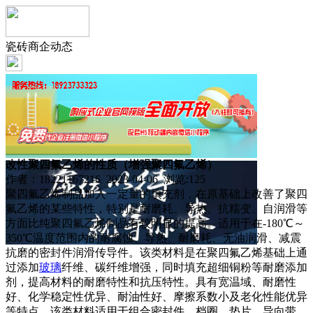
瓷砖商企动态
改性聚四氟乙烯的性质（增强聚四氟乙烯）
作者：18221167216 2023-04-06 浏览:
125
聚四氟乙烯制品加入一定量的填充剂，在原基础上改善了聚四
氟乙烯的某些特性，特别是耐磨耗、导热、抗糯变、自润滑等
方面比纯聚四氟乙烯制品有较明显的提高。适用于在-180℃～
350℃温度范围内的耐腐蚀、导热、耐磨耗、无油润滑、减震
抗磨的密封件润滑传导件。该类材料是在聚四氟乙烯基础上通
过添加
玻璃
纤维、碳纤维增强，同时填充超细铜粉等耐磨添加
剂，提高材料的耐磨特性和抗压特性。具有宽温域、耐磨性
好、化学稳定性优异、耐油性好、摩擦系数小及老化性能优异
等特点。该类材料适用于组合密封件、档圈、垫片、导向带、