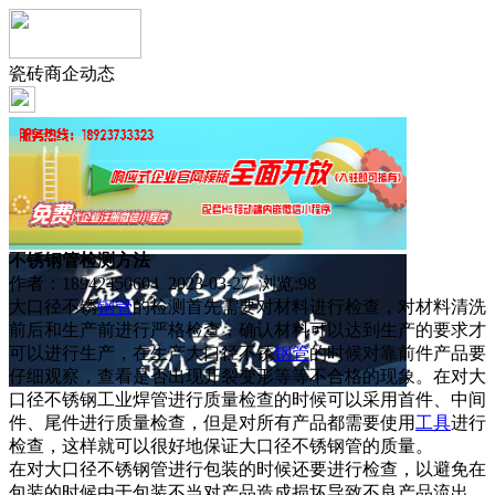
瓷砖商企动态
不锈钢管检测方法
作者：18942450604 2023-03-27 浏览:
98
大口径不锈
钢管
的检测首先需要对材料进行检查，对材料清洗
前后和生产前进行严格检查，确认材料可以达到生产的要求才
可以进行生产，在生产大口径不锈
钢管
的时候对靠前件产品要
仔细观察，查看是否出现开裂变形等等不合格的现象。在对大
口径不锈钢工业焊管进行质量检查的时候可以采用首件、中间
件、尾件进行质量检查，但是对所有产品都需要使用
工具
进行
检查，这样就可以很好地保证大口径不锈钢管的质量。
在对大口径不锈钢管进行包装的时候还要进行检查，以避免在
包装的时候由于包装不当对产品造成损坏导致不良产品流出，