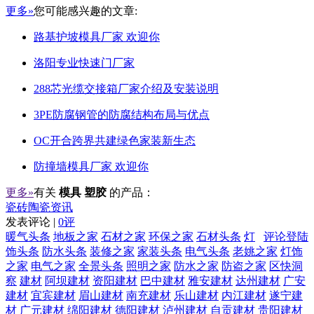
更多»
您可能感兴趣的文章:
路基护坡模具厂家 欢迎你
洛阳专业快速门厂家
288芯光缆交接箱厂家介绍及安装说明
3PE防腐钢管的防腐结构布局与优点
OC开合跨界共建绿色家装新生态
防撞墙模具厂家 欢迎你
更多»
有关
模具 塑胶
的产品：
瓷砖陶瓷资讯
发表评论 |
0评
暖气头条
地板之家
石材之家
环保之家
石材头条
灯
评论登陆
饰头条
防水头条
装修之家
家装头条
电气头条
老姚之家
灯饰
之家
电气之家
全景头条
照明之家
防水之家
防盗之家
区快洞
察
建材
阿坝建材
资阳建材
巴中建材
雅安建材
达州建材
广安
建材
宜宾建材
眉山建材
南充建材
乐山建材
内江建材
遂宁建
材
广元建材
绵阳建材
德阳建材
泸州建材
自贡建材
贵阳建材