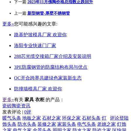
下一篇:
2023年11月佛陶价格总指数止跌回升
上一篇:
新型钢管-厚壁不锈钢管
更多»
您可能感兴趣的文章:
路基护坡模具厂家 欢迎你
洛阳专业快速门厂家
288芯光缆交接箱厂家介绍及安装说明
3PE防腐钢管的防腐结构布局与优点
OC开合跨界共建绿色家装新生态
防撞墙模具厂家 欢迎你
更多»
有关
家具 衣柜
的产品：
瓷砖陶瓷资讯
发表评论 |
0评
暖气头条
地板之家
石材之家
环保之家
石材头条
灯
评论登陆
饰头条
防水头条
装修之家
家装头条
电气头条
老姚之家
灯饰
之家
电气之家
全景头条
照明之家
防水之家
防盗之家
区快洞