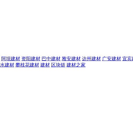
阿坝建材
资阳建材
巴中建材
雅安建材
达州建材
广安建材
宜宾
水建材
攀枝花建材
建材
区块链
建材之家