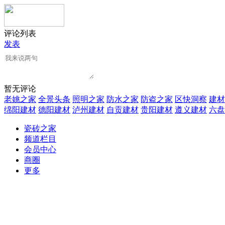
评论列表
发表
暂无评论
老姚之家
全景头条
照明之家
防水之家
防盗之家
区快洞察
建材
绵阳建材
德阳建材
泸州建材
自贡建材
贵阳建材
遵义建材
六盘
瓷砖之家
频道栏目
会员中心
商圈
更多